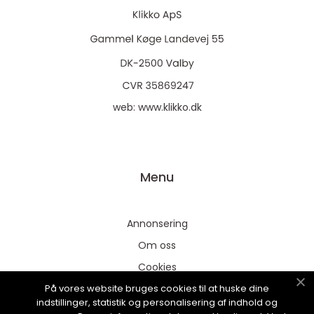
web:
www.klikko.dk
Menu
Annonsering
Om oss
Cookies
På vores website bruges cookies til at huske dine
Kontakta oss
indstillinger, statistik og personalisering af indhold og
Sitemap