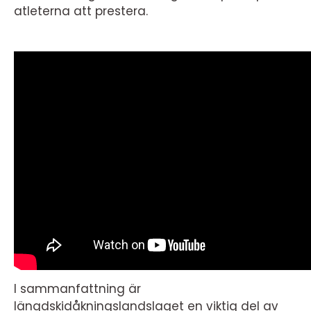
atleterna att prestera.
I sammanfattning är
längdskidåkningslandslaget en viktig del av