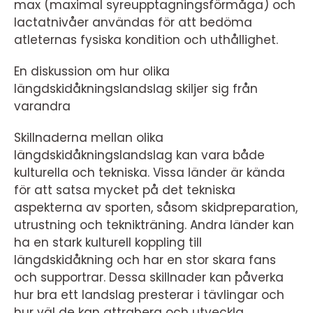
max (maximal syreupptagningsförmåga) och
lactatnivåer användas för att bedöma
atleternas fysiska kondition och uthållighet.
En diskussion om hur olika
längdskidåkningslandslag skiljer sig från
varandra
Skillnaderna mellan olika
längdskidåkningslandslag kan vara både
kulturella och tekniska. Vissa länder är kända
för att satsa mycket på det tekniska
aspekterna av sporten, såsom skidpreparation,
utrustning och teknikträning. Andra länder kan
ha en stark kulturell koppling till
längdskidåkning och har en stor skara fans
och supportrar. Dessa skillnader kan påverka
hur bra ett landslag presterar i tävlingar och
hur väl de kan attrahera och utveckla