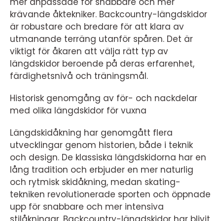
mer anpassade för snabbare och mer
krävande åktekniker. Backcountry-längdskidor
är robustare och bredare för att klara av
utmanande terräng utanför spåren. Det är
viktigt för åkaren att välja rätt typ av
längdskidor beroende på deras erfarenhet,
färdighetsnivå och träningsmål.
Historisk genomgång av för- och nackdelar
med olika längdskidor för vuxna
Längdskidåkning har genomgått flera
utvecklingar genom historien, både i teknik
och design. De klassiska längdskidorna har en
lång tradition och erbjuder en mer naturlig
och rytmisk skidåkning, medan skating-
tekniken revolutionerade sporten och öppnade
upp för snabbare och mer intensiva
stilåkningar. Backcountry-längdskidor har blivit