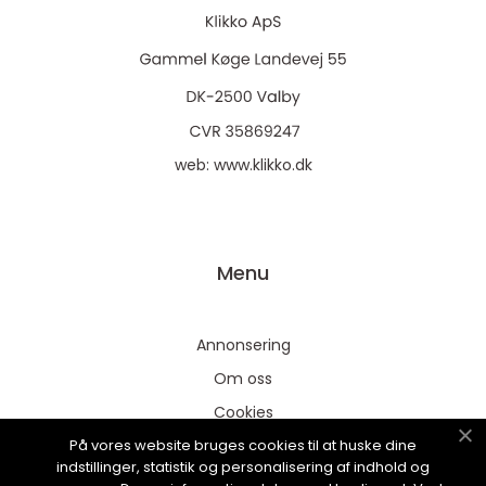
web:
www.klikko.dk
Menu
Annonsering
Om oss
Cookies
På vores website bruges cookies til at huske dine
Kontakta oss
indstillinger, statistik og personalisering af indhold og
Sitemap