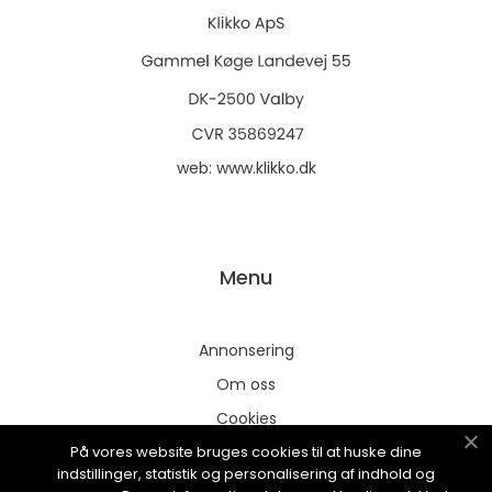
web:
www.klikko.dk
Menu
Annonsering
Om oss
Cookies
På vores website bruges cookies til at huske dine
Kontakta oss
indstillinger, statistik og personalisering af indhold og
Sitemap