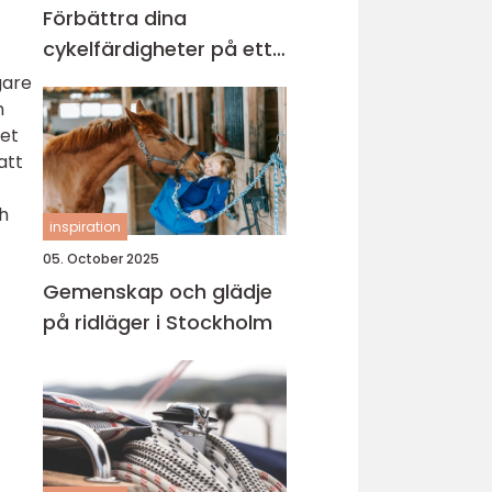
Förbättra dina
cykelfärdigheter på ett
säkert sätt
gare
h
det
att
h
inspiration
05. October 2025
Gemenskap och glädje
på ridläger i Stockholm