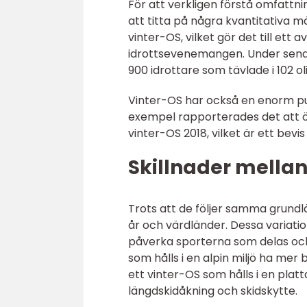
För att verkligen förstå omfattni
att titta på några kvantitativa mä
vinter-OS, vilket gör det till et
idrottsevenemangen. Under senas
900 idrottare som tävlade i 102 ol
Vinter-OS har också en enorm publ
exempel rapporterades det att ö
vinter-OS 2018, vilket är ett bev
Skillnader mellan
Trots att de följer samma grundl
år och värdländer. Dessa variation
påverka sporterna som delas och 
som hålls i en alpin miljö ha me
ett vinter-OS som hålls i en pla
längdskidåkning och skidskytte.