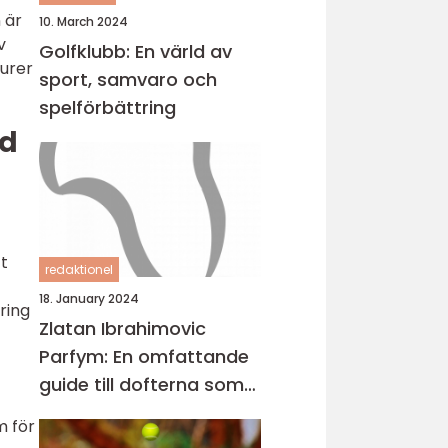
 är
10. March 2024
v
Golfklubb: En värld av
turer
sport, samvaro och
spelförbättring
ed
tt
redaktionel
18. January 2024
ring
Zlatan Ibrahimovic
Parfym: En omfattande
guide till dofterna som
bär hans namn
m för