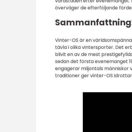
värdstaden efter evenemanget. D
överväger de efterföljande förde
Sammanfattning
Vinter-OS är en världsomspännand
tävla i olika vintersporter. Det 
blivit en av de mest prestigefyl
sedan det första evenemanget 192
engagerar miljontals människor vä
traditioner ger vinter-OS idrotta