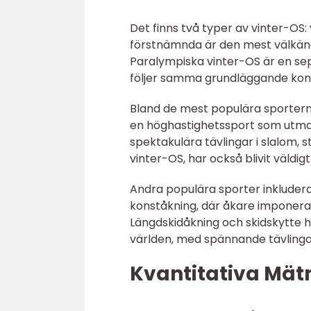
Det finns två typer av vinter-OS
förstnämnda är den mest välkända
Paralympiska vinter-OS är en sep
följer samma grundläggande kon
Bland de mest populära sporterna 
en höghastighetssport som utman
spektakulära tävlingar i slalom, 
vinter-OS, har också blivit väldig
Andra populära sporter inkludera
konståkning, där åkare imponerar
Längdskidåkning och skidskytte ha
världen, med spännande tävlingar
Kvantitativa Mät