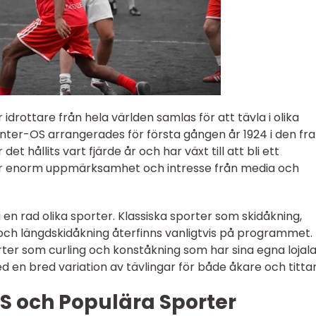
 idrottare från hela världen samlas för att tävla i olika
vinter-OS arrangerades för första gången år 1924 i den fr
t hållits vart fjärde år och har växt till att bli ett
r enorm uppmärksamhet och intresse från media och
 en rad olika sporter. Klassiska sporter som skidåkning,
och längdskidåkning återfinns vanligtvis på programmet
ter som curling och konståkning som har sina egna lojal
d en bred variation av tävlingar för både åkare och tittar
S och Populära Sporter