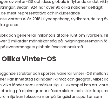
ngen av vinter-OS och dess globala inflytande är det vikti
tningar. Sedan 1924 har över 90 olika nationer deltagit i
t av de mest representativa och inkluderande
te vinter-OS år 2018 i Pyeongchang, Sydkorea, deltog öv
ika grenar.
ik och genererar miljontals tittare runt om i världen. Til
ver 2 miljarder människor såg på invigningsceremonin fö
is på evenemangets globala fascinationskraft.
 Olika Vinter-OS
äggande struktur och sporter, varierar vinter-OS mellan o
er kan innefatta skillnader i klimat och geografi, vilket k
vilka länder som utmärker sig. Till exempel kan ett vint
r betoning på alpina grenar såsom slalom och störtlopp, 
ttare miljö kan fokusera mer på långdistanssporter som