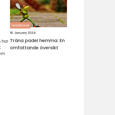
redaktionel
18. January 2024
Träna padel hemma: En
h har
t
omfattande översikt
som