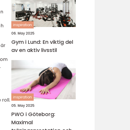
en
ch
inspiration
06. May 2025
Gym i Lund: En viktig del
 är
av en aktiv livsstil
inom
.
inspiration
roll.
05. May 2025
PWO i Göteborg:
Maximal