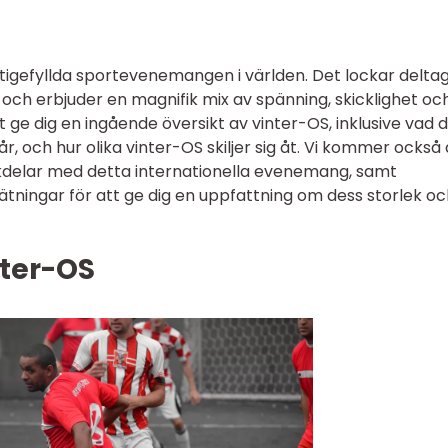
tigefyllda sportevenemangen i världen. Det lockar delta
och erbjuder en magnifik mix av spänning, skicklighet oc
t ge dig en ingående översikt av vinter-OS, inklusive vad 
år, och hur olika vinter-OS skiljer sig åt. Vi kommer också 
kdelar med detta internationella evenemang, samt
tningar för att ge dig en uppfattning om dess storlek oc
nter-OS