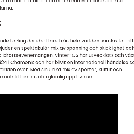
etta har lett till debatter om huruvida kostnaderna
larna.
:
e tävling där idrottare från hela världen samlas för att
erbjuder en spektakulär mix av spänning och skicklighet oc
lda idrottsevenemangen. Vinter-OS har utvecklats och väx
4 i Chamonix och har blivit en internationell händelse 
rlden över. Med sin unika mix av sporter, kultur och
re och tittare en oförglömlig upplevelse.