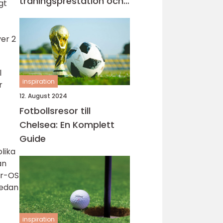
träningsprestation och
gt
fokus
er 2
l
inspiration
r
12. August 2024
Fotbollsresor till
Chelsea: En Komplett
Guide
lika
an
er-OS
medan
inspiration