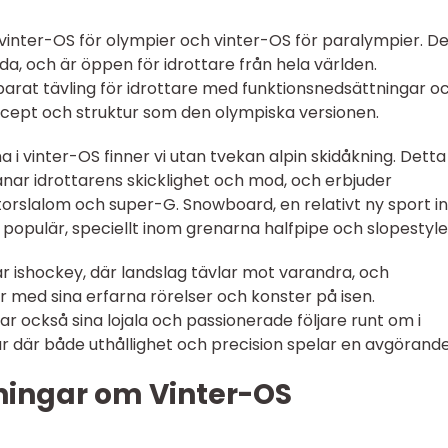
: vinter-OS för olympier och vinter-OS för paralympier. D
, och är öppen för idrottare från hela världen.
arat tävling för idrottare med funktionsnedsättningar o
cept och struktur som den olympiska versionen.
i vinter-OS finner vi utan tvekan alpin skidåkning. Detta
ar idrottarens skicklighet och mod, och erbjuder
storslalom och super-G. Snowboard, en relativt ny sport 
t populär, speciellt inom grenarna halfpipe och slopestyle
r ishockey, där landslag tävlar mot varandra, och
 med sina erfarna rörelser och konster på isen.
r också sina lojala och passionerade följare runt om i
 där både uthållighet och precision spelar en avgörande 
ningar om Vinter-OS