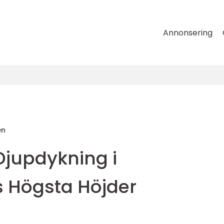
Annonsering
en
Djupdykning i
s Högsta Höjder