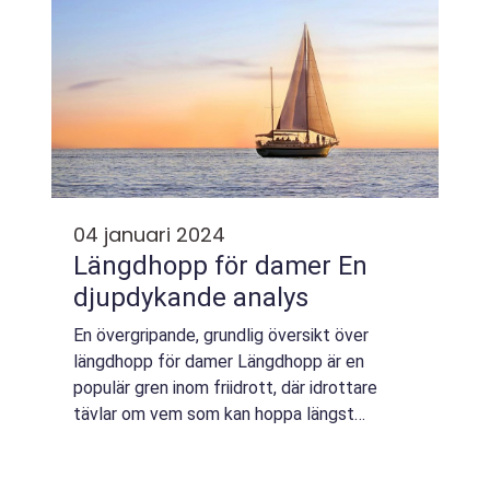
04 januari 2024
Längdhopp för damer En
djupdykande analys
En övergripande, grundlig översikt över
längdhopp för damer Längdhopp är en
populär gren inom friidrott, där idrottare
tävlar om vem som kan hoppa längst
horisontellt från en fast plats. I denna artikel
kommer vi fokusera på längdhopp för damer