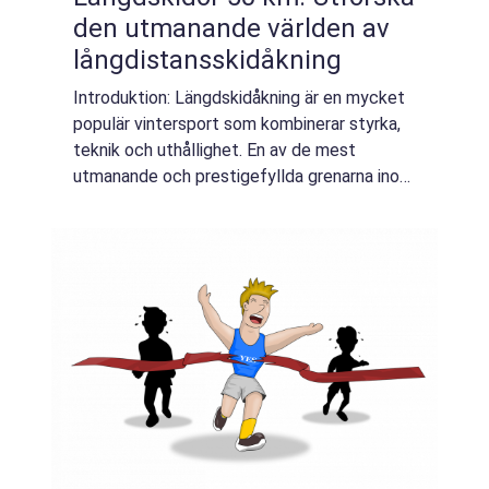
den utmanande världen av
långdistansskidåkning
Introduktion: Längdskidåkning är en mycket
populär vintersport som kombinerar styrka,
teknik och uthållighet. En av de mest
utmanande och prestigefyllda grenarna inom
längdskidåkning är 50 km-loppet. Detta är en
övergripande artikel som kommer att ge...