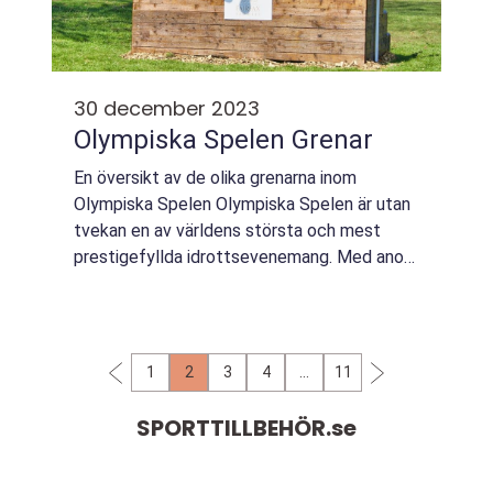
30 december 2023
Olympiska Spelen Grenar
En översikt av de olika grenarna inom
Olympiska Spelen Olympiska Spelen är utan
tvekan en av världens största och mest
prestigefyllda idrottsevenemang. Med anor
som sträcker sig över 2 700 år är det en
samlingsplats för idrottare från hela världen
so...
1
2
3
4
…
11
SPORTTILLBEHÖR.
se