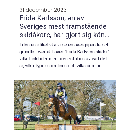
31 december 2023
Frida Karlsson, en av
Sveriges mest framstående
skidåkare, har gjort sig känd
för sin talang och
I denna artikel ska vi ge en övergripande och
prestationer inom
grundlig översikt över ”Frida Karlsson skidor”,
längdskidåkning
vilket inkluderar en presentation av vad det
är, vilka typer som finns och vilka som är
populära. Vi kommer också att ta en titt på
kvantitativa...