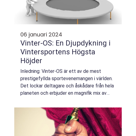
06 januari 2024
Vinter-OS: En Djupdykning i
Vintersportens Högsta
Höjder
Inledning: Vinter-OS är ett av de mest
prestigefyllda sportevenemangen i världen.
Det lockar deltagare och åskådare från hela
planeten och erbjuder en magnifik mix av
spänning, skicklighet och kyla. I denna artikel
kommer vi att ge dig en ingående öv...